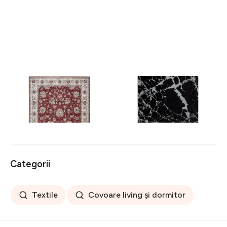
Covor rezistent Eko, ALT
Covor rezistent SM 21 -
05 - Red, Ivory, 100%
Black, Silver XW, 80x300
poliester, 80 x 150 cm
cm
256 lei
441 lei
Categorii
Textile
Covoare living și dormitor