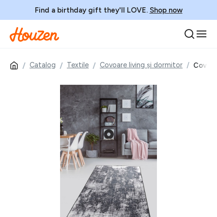
Find a birthday gift they'll LOVE.
Shop now
Catalog
Textile
Covoare living și dormitor
Covor,