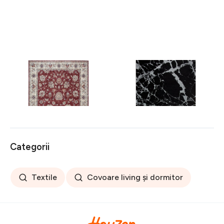
Covor rezistent Eko, ALT
Covor rezistent SM 21 -
05 - Red, Ivory, 100%
Black, Silver XW, 80x300
poliester, 80 x 150 cm
cm
256 lei
441 lei
Categorii
Textile
Covoare living și dormitor