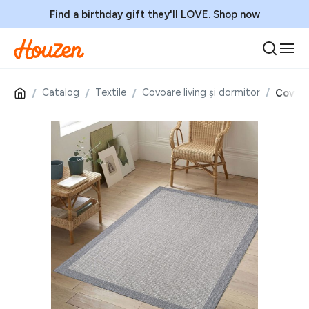
Find a birthday gift they'll LOVE.
Shop now
Catalog
Textile
Covoare living și dormitor
Covor,