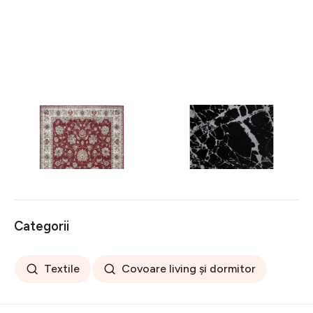
Covor rezistent Eko, ALT
Covor rezistent SM 21 -
05 - Red, Ivory, 100%
Black, Silver XW, 80x300
poliester, 80 x 150 cm
cm
256 lei
441 lei
Categorii
Textile
Covoare living și dormitor