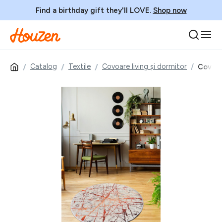
Find a birthday gift they'll LOVE.
Shop now
Catalog
Textile
Covoare living și dormitor
Covor, 