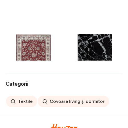
Covor rezistent Eko, ALT
Covor rezistent SM 21 -
05 - Red, Ivory, 100%
Black, Silver XW, 80x300
poliester, 80 x 150 cm
cm
256 lei
441 lei
Categorii
Textile
Covoare living și dormitor