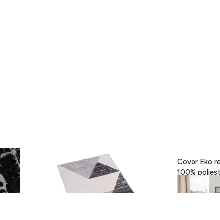
- Black,
Covor Eva, Heinner, 160 x 230 cm,
Covor Eko re
100% poliester, gri
189 lei
418 lei