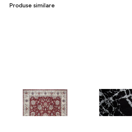
Produse similare
Covor rezistent Eko, ALT 05 - Red,
Covor rezistent SM 21 
Ivory, 100% poliester, 80 x 150 cm
Silver XW, 80x300 cm
256 lei
441 lei