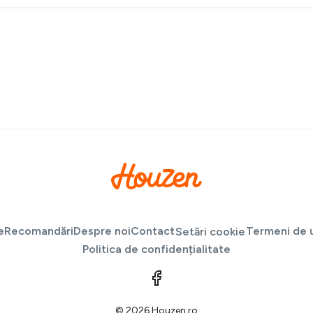
e
Recomandări
Despre noi
Contact
Termeni de u
Setări cookie
Politica de confidențialitate
© 2026 Houzen.ro