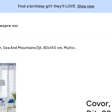
Find a birthday gift they'll LOVE.
Shop now
espre noi
Covor, Sea And Mountains Djt, 80x140 cm, Multicolor
Covor,