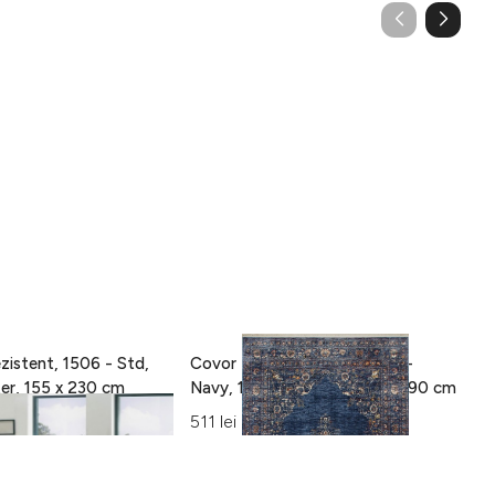
zistent, 1506 - Std,
Covor Eko rezistent, ALT 01 -
C
100% poliester, 155 x 230 cm
Navy, 100% poliester, 130 x 190 cm
15
Al
511 lei
42