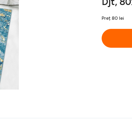
Djt, 8
Preț
80 lei