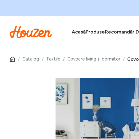
Acasă
Produse
Recomandări
D
Catalog
Textile
Covoare living și dormitor