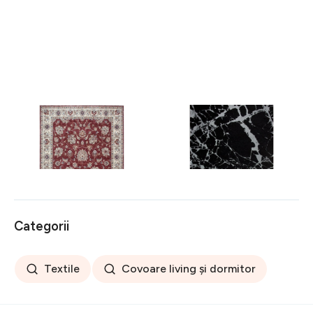
Covor rezistent Eko, ALT
Covor rezistent SM 21 -
05 - Red, Ivory, 100%
Black, Silver XW, 80x300
poliester, 80 x 150 cm
cm
256 lei
441 lei
Categorii
Textile
Covoare living și dormitor