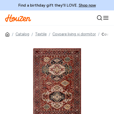
Find a birthday gift they'll LOVE.
Shop now
Catalog
Textile
Covoare living și dormitor
Covor r