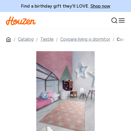
Find a birthday gift they'll LOVE.
Shop now
Catalog
Textile
Covoare living și dormitor
Covor p