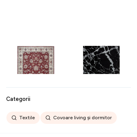
Covor rezistent Eko, ALT
Covor rezistent SM 21 -
05 - Red, Ivory, 100%
Black, Silver XW, 80x300
poliester, 80 x 150 cm
cm
256 lei
441 lei
Categorii
Textile
Covoare living și dormitor