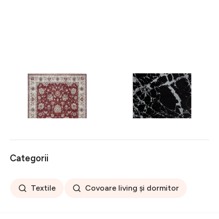
Covor rezistent Eko, ALT
Covor rezistent SM 21 -
05 - Red, Ivory, 100%
Black, Silver XW, 80x300
poliester, 80 x 150 cm
cm
256 lei
441 lei
Categorii
Textile
Covoare living și dormitor