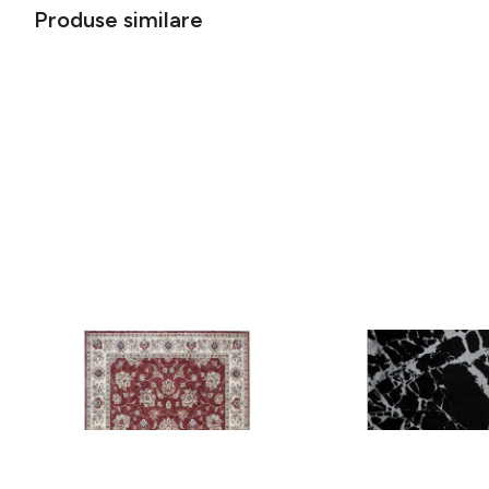
Produse similare
Covor rezistent Eko, ALT 05 - Red,
Covor rezistent SM 21 
Ivory, 100% poliester, 80 x 150 cm
Silver XW, 80x300 cm
256 lei
441 lei