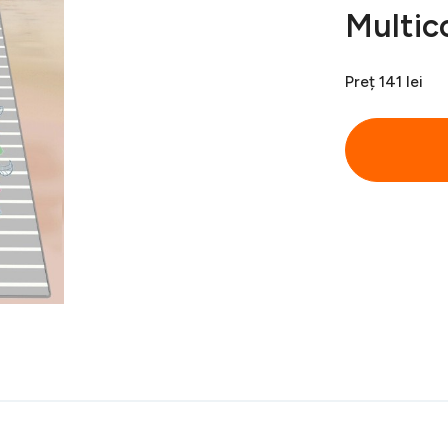
Multic
Preț
141 lei