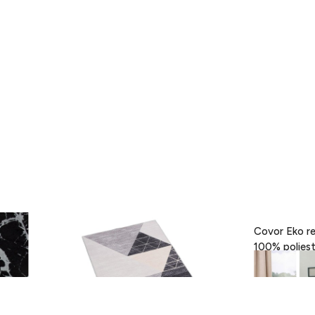
- Black,
Covor Eva, Heinner, 160 x 230 cm,
Covor Eko re
100% poliester, gri
189 lei
418 lei