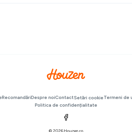
e
Recomandări
Despre noi
Contact
Termeni de u
Setări cookie
Politica de confidențialitate
© 2026 Houzen.ro