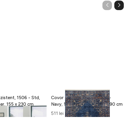
zistent, 1506 - Std,
Covor Eko rezistent, ALT 01 -
C
100% poliester, 155 x 230 cm
Navy, 100% poliester, 130 x 190 cm
15
Al
511 lei
42