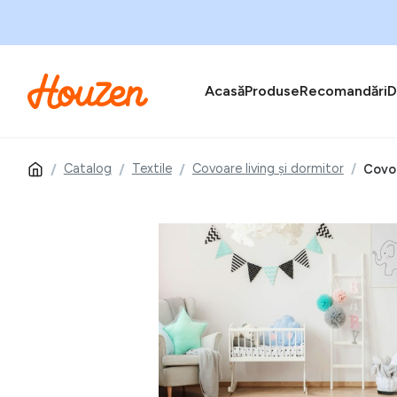
Acasă
Produse
Recomandări
D
Catalog
Textile
Covoare living și dormitor