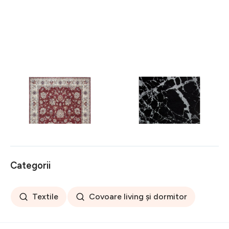
Covor rezistent Eko, ALT
Covor rezistent SM 21 -
05 - Red, Ivory, 100%
Black, Silver XW, 80x300
poliester, 80 x 150 cm
cm
256 lei
441 lei
Categorii
Textile
Covoare living și dormitor