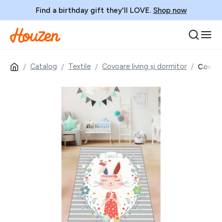
Find a birthday gift they'll LOVE.
Shop now
Catalog
Textile
Covoare living și dormitor