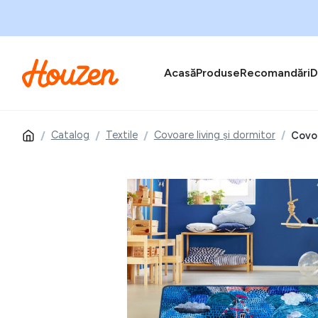
Acasă
Produse
Recomandări
D
Catalog
Textile
Covoare living și dormitor