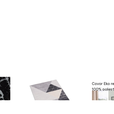
- Black,
Covor Eva, Heinner, 160 x 230 cm,
Covor Eko re
100% poliester, gri
189 lei
418 lei