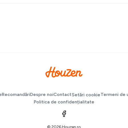
e
Recomandări
Despre noi
Contact
Termeni de u
Setări cookie
Politica de confidențialitate
© 2026 Houzen.ro