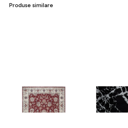
Produse similare
Covor rezistent Eko, ALT 05 - Red,
Covor rezistent SM 21 
Ivory, 100% poliester, 80 x 150 cm
Silver XW, 80x300 cm
256 lei
441 lei