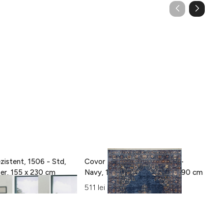
zistent, 1506 - Std,
Covor Eko rezistent, ALT 01 -
C
100% poliester, 155 x 230 cm
Navy, 100% poliester, 130 x 190 cm
15
Al
511 lei
42