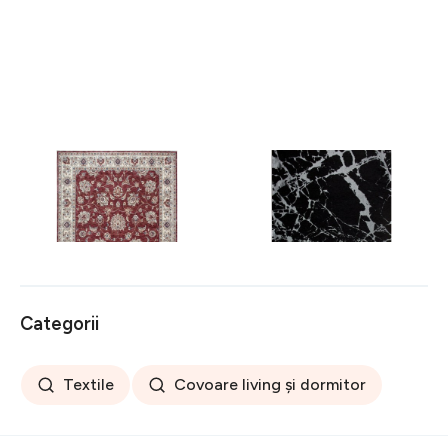
Covor rezistent Eko, ALT
Covor rezistent SM 21 -
05 - Red, Ivory, 100%
Black, Silver XW, 80x300
poliester, 80 x 150 cm
cm
256 lei
441 lei
Categorii
Textile
Covoare living și dormitor