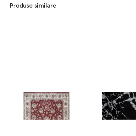
Produse similare
Covor rezistent Eko, ALT 05 - Red,
Covor rezistent SM 21 
Ivory, 100% poliester, 80 x 150 cm
Silver XW, 80x300 cm
256 lei
441 lei