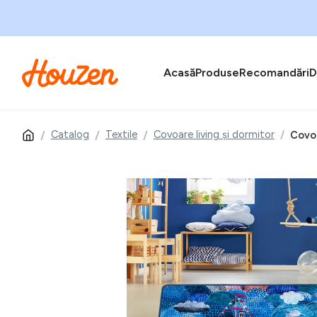
Acasă
Produse
Recomandări
D
Catalog
Textile
Covoare living și dormitor