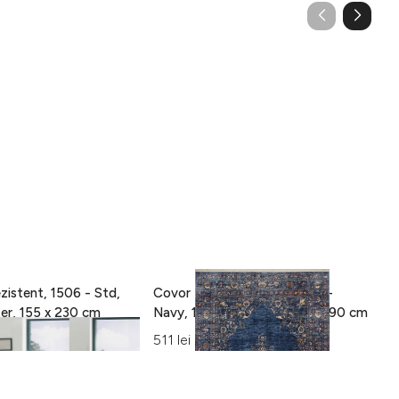
zistent, 1506 - Std,
Covor Eko rezistent, ALT 01 -
C
100% poliester, 155 x 230 cm
Navy, 100% poliester, 130 x 190 cm
15
Al
511 lei
42