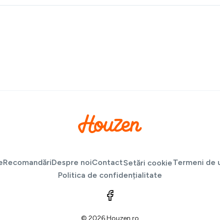
e
Recomandări
Despre noi
Contact
Termeni de u
Setări cookie
Politica de confidențialitate
© 2026 Houzen.ro