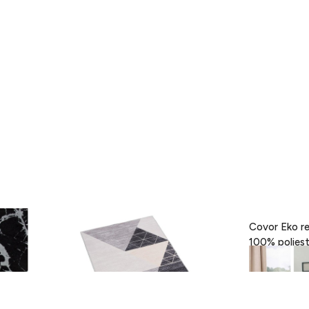
- Black,
Covor Eva, Heinner, 160 x 230 cm,
Covor Eko re
100% poliester, gri
189 lei
418 lei