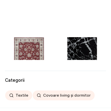
Covor rezistent Eko, ALT
Covor rezistent SM 21 -
05 - Red, Ivory, 100%
Black, Silver XW, 80x300
poliester, 80 x 150 cm
cm
256 lei
441 lei
Categorii
Textile
Covoare living și dormitor