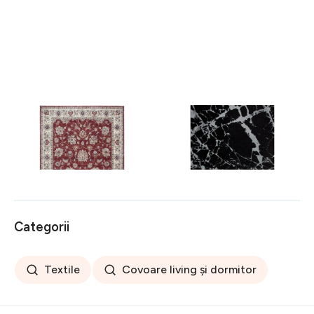
Covor rezistent Eko, ALT
Covor rezistent SM 21 -
05 - Red, Ivory, 100%
Black, Silver XW, 80x300
poliester, 80 x 150 cm
cm
256 lei
441 lei
Categorii
Textile
Covoare living și dormitor