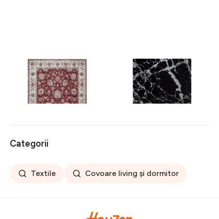
Covor rezistent Eko, ALT
Covor rezistent SM 21 -
05 - Red, Ivory, 100%
Black, Silver XW, 80x300
poliester, 80 x 150 cm
cm
256 lei
441 lei
Categorii
Textile
Covoare living și dormitor