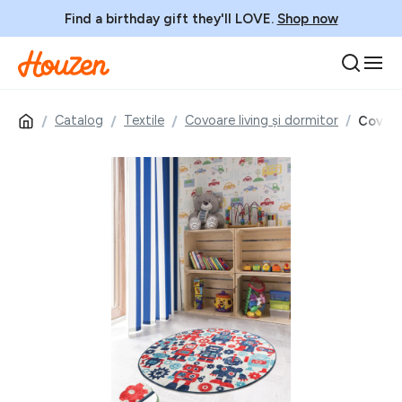
Find a birthday gift they'll LOVE.
Shop now
Catalog
Textile
Covoare living și dormitor
Covor 