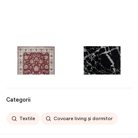
Covor rezistent Eko, ALT
Covor rezistent SM 21 -
05 - Red, Ivory, 100%
Black, Silver XW, 80x300
poliester, 80 x 150 cm
cm
256 lei
441 lei
Categorii
Textile
Covoare living și dormitor