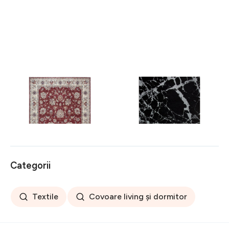
Covor rezistent Eko, ALT
Covor rezistent SM 21 -
05 - Red, Ivory, 100%
Black, Silver XW, 80x300
poliester, 80 x 150 cm
cm
256 lei
441 lei
Categorii
Textile
Covoare living și dormitor