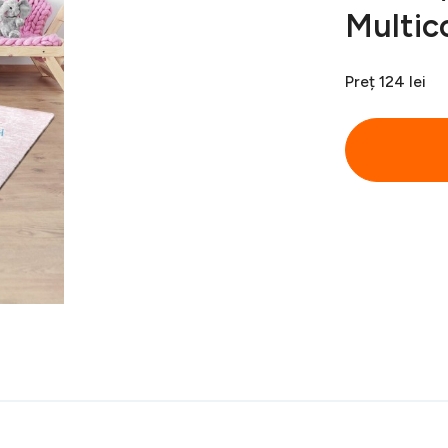
Multic
Preț
124 lei