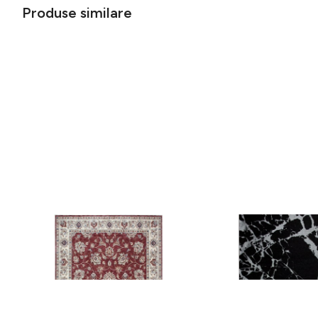
Produse similare
Covor rezistent Eko, ALT 05 - Red,
Covor rezistent SM 21 
Ivory, 100% poliester, 80 x 150 cm
Silver XW, 80x300 cm
256 lei
441 lei