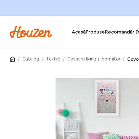
Acasă
Produse
Recomandări
D
Catalog
Textile
Covoare living și dormitor