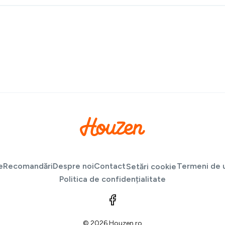
e
Recomandări
Despre noi
Contact
Termeni de u
Setări cookie
Politica de confidențialitate
© 2026 Houzen.ro