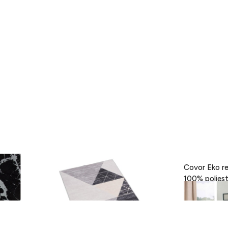
- Black,
Covor Eva, Heinner, 160 x 230 cm,
Covor Eko re
100% poliester, gri
189 lei
418 lei