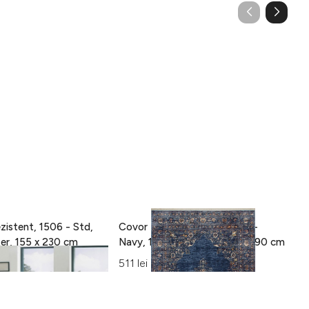
zistent, 1506 - Std,
Covor Eko rezistent, ALT 01 -
C
100% poliester, 155 x 230 cm
Navy, 100% poliester, 130 x 190 cm
15
Al
511 lei
42