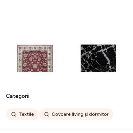
Covor rezistent Eko, ALT
Covor rezistent SM 21 -
05 - Red, Ivory, 100%
Black, Silver XW, 80x300
poliester, 80 x 150 cm
cm
256 lei
441 lei
Categorii
Textile
Covoare living și dormitor