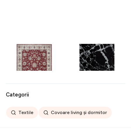
Covor rezistent Eko, ALT
Covor rezistent SM 21 -
05 - Red, Ivory, 100%
Black, Silver XW, 80x300
poliester, 80 x 150 cm
cm
256 lei
441 lei
Categorii
Textile
Covoare living și dormitor