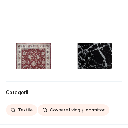
Covor rezistent Eko, ALT
Covor rezistent SM 21 -
05 - Red, Ivory, 100%
Black, Silver XW, 80x300
poliester, 80 x 150 cm
cm
256 lei
441 lei
Categorii
Textile
Covoare living și dormitor