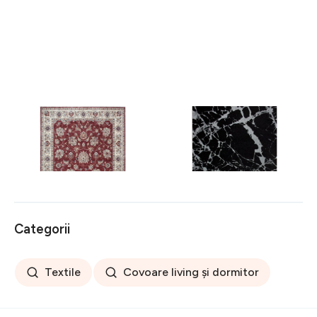
Covor rezistent Eko, ALT
Covor rezistent SM 21 -
05 - Red, Ivory, 100%
Black, Silver XW, 80x300
poliester, 80 x 150 cm
cm
256 lei
441 lei
Categorii
Textile
Covoare living și dormitor