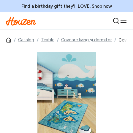
Find a birthday gift they'll LOVE.
Shop now
Catalog
Textile
Covoare living și dormitor
Covor 