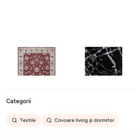
Covor rezistent Eko, ALT
Covor rezistent SM 21 -
05 - Red, Ivory, 100%
Black, Silver XW, 80x300
poliester, 80 x 150 cm
cm
256 lei
441 lei
Categorii
Textile
Covoare living și dormitor