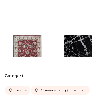
Covor rezistent Eko, ALT
Covor rezistent SM 21 -
05 - Red, Ivory, 100%
Black, Silver XW, 80x300
poliester, 80 x 150 cm
cm
256 lei
441 lei
Categorii
Textile
Covoare living și dormitor