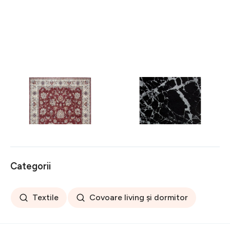
Covor rezistent Eko, ALT
Covor rezistent SM 21 -
05 - Red, Ivory, 100%
Black, Silver XW, 80x300
poliester, 80 x 150 cm
cm
256 lei
441 lei
Categorii
Textile
Covoare living și dormitor