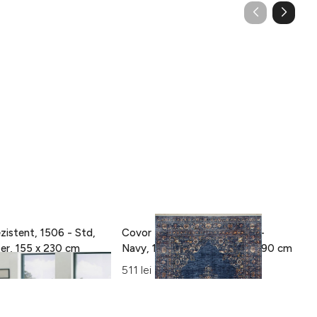
zistent, 1506 - Std,
Covor Eko rezistent, ALT 01 -
C
100% poliester, 155 x 230 cm
Navy, 100% poliester, 130 x 190 cm
15
Al
511 lei
42