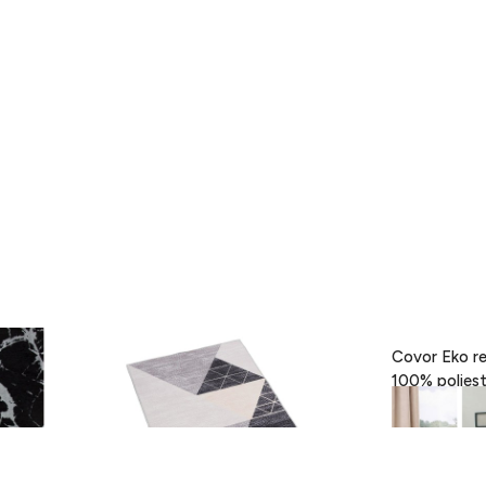
- Black,
Covor Eva, Heinner, 160 x 230 cm,
Covor Eko re
100% poliester, gri
189 lei
418 lei