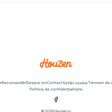
e
Recomandări
Despre noi
Contact
Termeni de u
Setări cookie
Politica de confidențialitate
© 2026 Houzen.ro