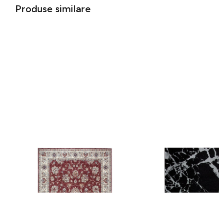
Produse similare
Covor rezistent Eko, ALT 05 - Red,
Covor rezistent SM 21 
Ivory, 100% poliester, 80 x 150 cm
Silver XW, 80x300 cm
256 lei
441 lei