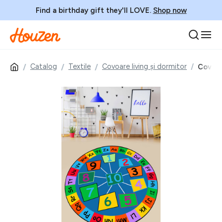
Find a birthday gift they'll LOVE.
Shop now
Catalog
Textile
Covoare living și dormitor
Covor p