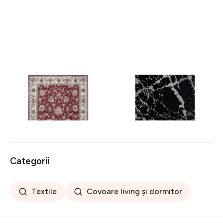
Covor rezistent Eko, ALT
Covor rezistent SM 21 -
05 - Red, Ivory, 100%
Black, Silver XW, 80x300
poliester, 80 x 150 cm
cm
256 lei
441 lei
Categorii
Textile
Covoare living și dormitor