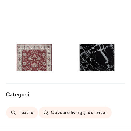
Covor rezistent Eko, ALT
Covor rezistent SM 21 -
05 - Red, Ivory, 100%
Black, Silver XW, 80x300
poliester, 80 x 150 cm
cm
256 lei
441 lei
Categorii
Textile
Covoare living și dormitor