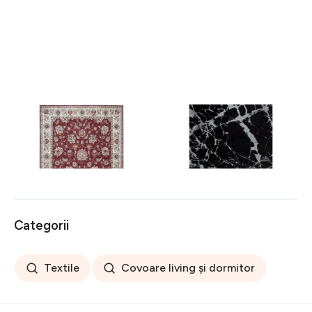
Covor rezistent Eko, ALT
Covor rezistent SM 21 -
05 - Red, Ivory, 100%
Black, Silver XW, 80x300
poliester, 80 x 150 cm
cm
256 lei
441 lei
Categorii
Textile
Covoare living și dormitor