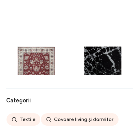
Covor rezistent Eko, ALT
Covor rezistent SM 21 -
05 - Red, Ivory, 100%
Black, Silver XW, 80x300
poliester, 80 x 150 cm
cm
256 lei
441 lei
Categorii
Textile
Covoare living și dormitor