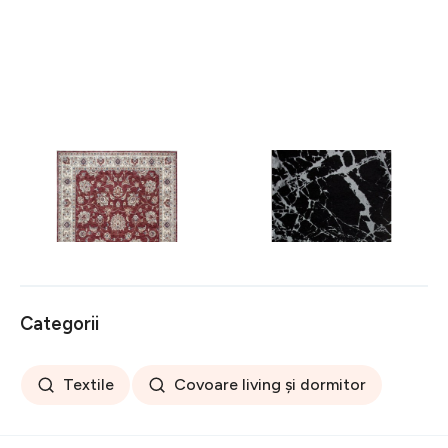
Covor rezistent Eko, ALT
Covor rezistent SM 21 -
05 - Red, Ivory, 100%
Black, Silver XW, 80x300
poliester, 80 x 150 cm
cm
256 lei
441 lei
Categorii
Textile
Covoare living și dormitor