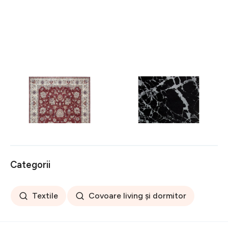
Covor rezistent Eko, ALT
Covor rezistent SM 21 -
05 - Red, Ivory, 100%
Black, Silver XW, 80x300
poliester, 80 x 150 cm
cm
256 lei
441 lei
Categorii
Textile
Covoare living și dormitor