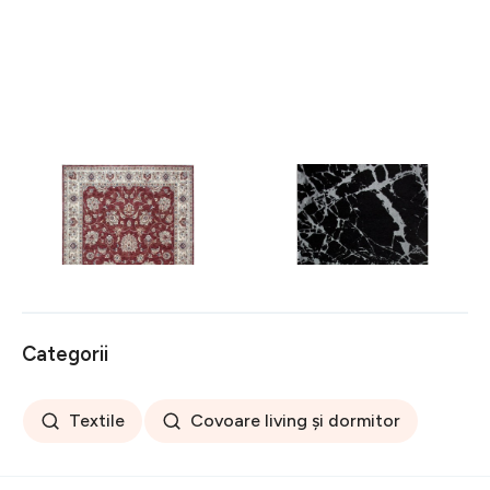
Covor rezistent Eko, ALT
Covor rezistent SM 21 -
05 - Red, Ivory, 100%
Black, Silver XW, 80x300
poliester, 80 x 150 cm
cm
256 lei
441 lei
Categorii
Textile
Covoare living și dormitor