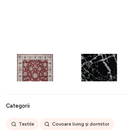
Covor rezistent Eko, ALT
Covor rezistent SM 21 -
05 - Red, Ivory, 100%
Black, Silver XW, 80x300
poliester, 80 x 150 cm
cm
256 lei
441 lei
Categorii
Textile
Covoare living și dormitor