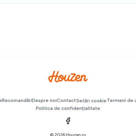
e
Recomandări
Despre noi
Contact
Termeni de u
Setări cookie
Politica de confidențialitate
© 2026 Houzen.ro