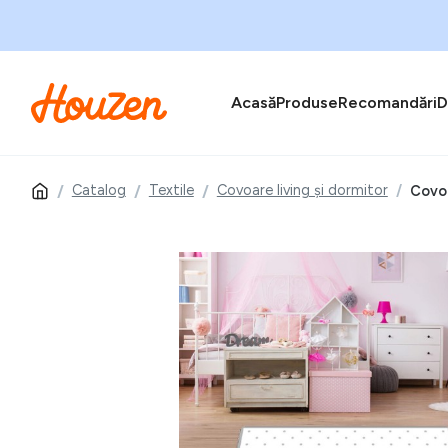
Acasă
Produse
Recomandări
D
Catalog
Textile
Covoare living și dormitor