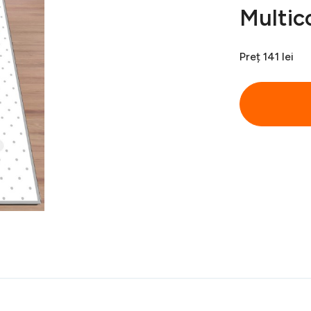
Multic
Preț
141 lei