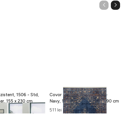
zistent, 1506 - Std,
Covor Eko rezistent, ALT 01 -
C
100% poliester, 155 x 230 cm
Navy, 100% poliester, 130 x 190 cm
15
Al
511 lei
42