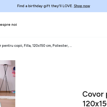
Find a birthday gift they'll LOVE.
Shop now
espre noi
Covor pentru copii, Filla, 120x150 cm, Poliester, Multicolor
Covor p
120x15