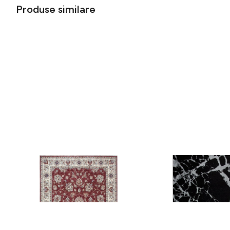
Produse similare
Covor rezistent Eko, ALT 05 - Red,
Covor rezistent SM 21 
Ivory, 100% poliester, 80 x 150 cm
Silver XW, 80x300 cm
256 lei
441 lei