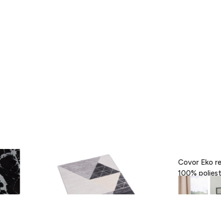
- Black,
Covor Eva, Heinner, 160 x 230 cm,
Covor Eko re
100% poliester, gri
189 lei
418 lei