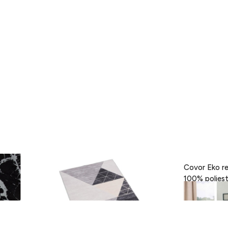
- Black,
Covor Eva, Heinner, 160 x 230 cm,
Covor Eko re
100% poliester, gri
189 lei
418 lei