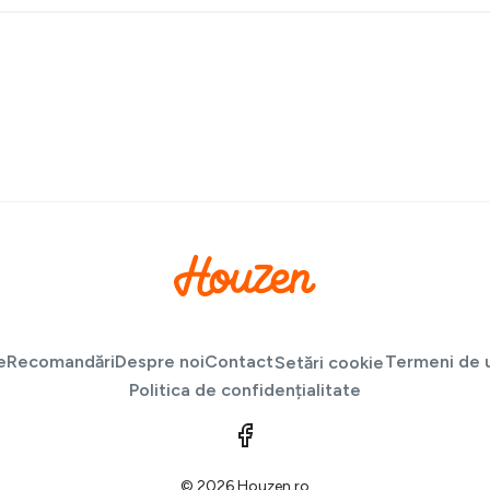
e
Recomandări
Despre noi
Contact
Termeni de u
Setări cookie
Politica de confidențialitate
© 2026 Houzen.ro