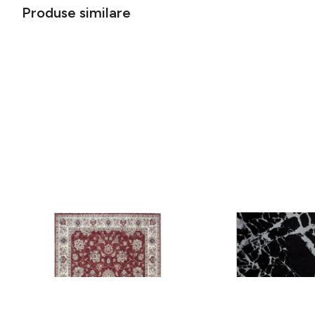
Produse similare
Covor rezistent Eko, ALT 05 - Red,
Covor rezistent SM 21 
Ivory, 100% poliester, 80 x 150 cm
Silver XW, 80x300 cm
256 lei
441 lei