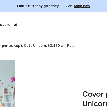
Find a birthday gift they'll LOVE.
Shop now
espre noi
Covor pentru copii, Cute Unicorn, 80x140 cm, Poliester, Multicolor
Covor 
Unicor