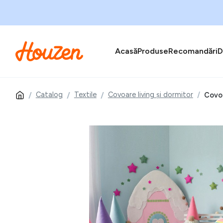
Acasă
Produse
Recomandări
D
Catalog
Textile
Covoare living și dormitor