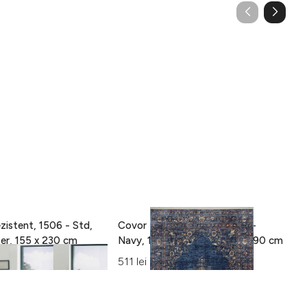
zistent, 1506 - Std,
Covor Eko rezistent, ALT 01 -
C
100% poliester, 155 x 230 cm
Navy, 100% poliester, 130 x 190 cm
15
Al
511 lei
42