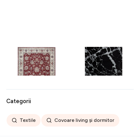
Covor rezistent Eko, ALT
Covor rezistent SM 21 -
05 - Red, Ivory, 100%
Black, Silver XW, 80x300
poliester, 80 x 150 cm
cm
256 lei
441 lei
Categorii
Textile
Covoare living și dormitor