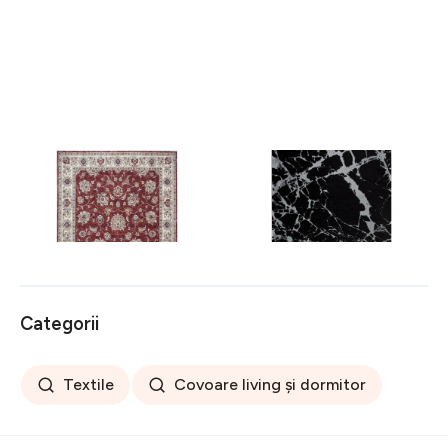
Covor rezistent Eko, ALT
Covor rezistent SM 21 -
05 - Red, Ivory, 100%
Black, Silver XW, 80x300
poliester, 80 x 150 cm
cm
256 lei
441 lei
Categorii
Textile
Covoare living și dormitor