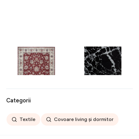
Covor rezistent Eko, ALT
Covor rezistent SM 21 -
05 - Red, Ivory, 100%
Black, Silver XW, 80x300
poliester, 80 x 150 cm
cm
256 lei
441 lei
Categorii
Textile
Covoare living și dormitor