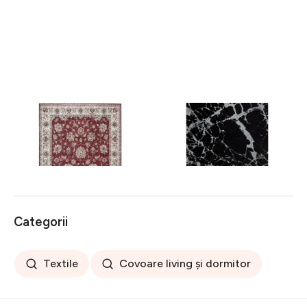
Covor rezistent Eko, ALT
Covor rezistent SM 21 -
05 - Red, Ivory, 100%
Black, Silver XW, 80x300
poliester, 80 x 150 cm
cm
256 lei
441 lei
Categorii
Textile
Covoare living și dormitor