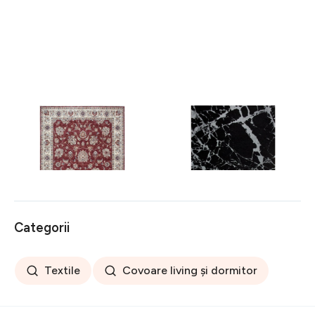
Covor rezistent Eko, ALT
Covor rezistent SM 21 -
05 - Red, Ivory, 100%
Black, Silver XW, 80x300
poliester, 80 x 150 cm
cm
256 lei
441 lei
Categorii
Textile
Covoare living și dormitor