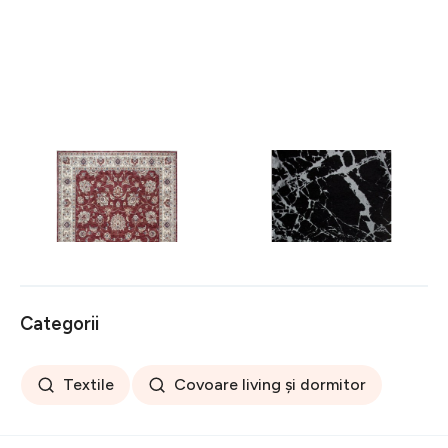
Covor rezistent Eko, ALT
Covor rezistent SM 21 -
05 - Red, Ivory, 100%
Black, Silver XW, 80x300
poliester, 80 x 150 cm
cm
256 lei
441 lei
Categorii
Textile
Covoare living și dormitor