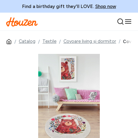
Find a birthday gift they'll LOVE.
Shop now
Catalog
Textile
Covoare living și dormitor
Covor 