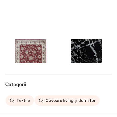
Covor rezistent Eko, ALT
Covor rezistent SM 21 -
05 - Red, Ivory, 100%
Black, Silver XW, 80x300
poliester, 80 x 150 cm
cm
256 lei
441 lei
Categorii
Textile
Covoare living și dormitor