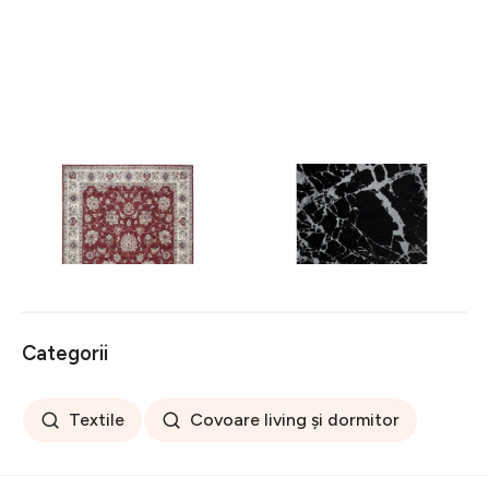
Covor rezistent Eko, ALT
Covor rezistent SM 21 -
05 - Red, Ivory, 100%
Black, Silver XW, 80x300
poliester, 80 x 150 cm
cm
256 lei
441 lei
Categorii
Textile
Covoare living și dormitor