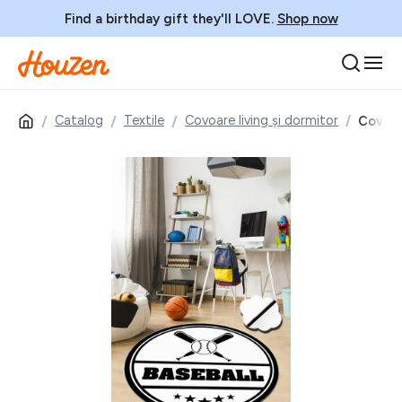
Find a birthday gift they'll LOVE.
Shop now
Catalog
Textile
Covoare living și dormitor
Covor p