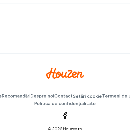
e
Recomandări
Despre noi
Contact
Termeni de u
Setări cookie
Politica de confidențialitate
© 2026 Houzen.ro