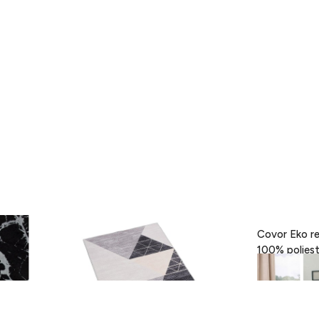
- Black,
Covor Eva, Heinner, 160 x 230 cm,
Covor Eko re
100% poliester, gri
189 lei
418 lei