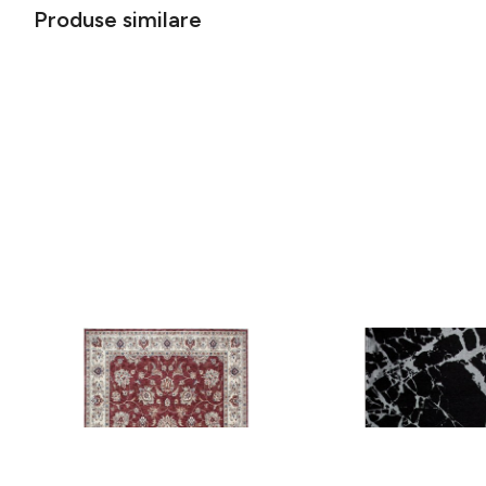
Produse similare
Covor rezistent Eko, ALT 05 - Red,
Covor rezistent SM 21 
Ivory, 100% poliester, 80 x 150 cm
Silver XW, 80x300 cm
256 lei
441 lei