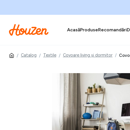
Acasă
Produse
Recomandări
D
Catalog
Textile
Covoare living și dormitor
Covor