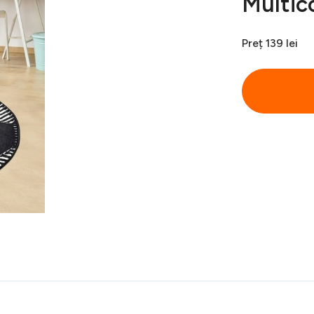
Multic
Preț
139 lei