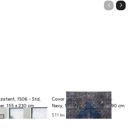
zistent, 1506 - Std,
Covor Eko rezistent, ALT 01 -
C
100% poliester, 155 x 230 cm
Navy, 100% poliester, 130 x 190 cm
15
Al
511 lei
42