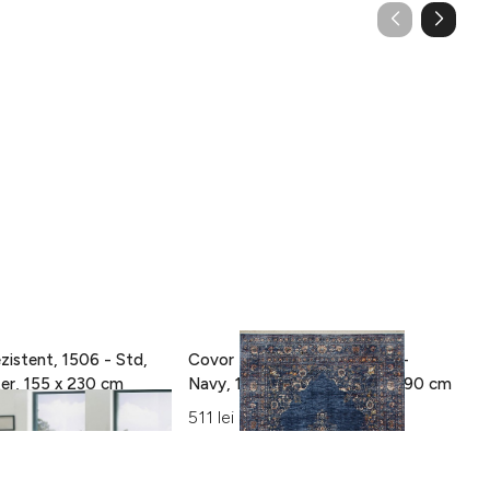
zistent, 1506 - Std,
Covor Eko rezistent, ALT 01 -
C
100% poliester, 155 x 230 cm
Navy, 100% poliester, 130 x 190 cm
15
Al
511 lei
42