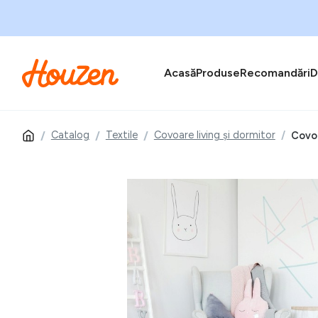
Acasă
Produse
Recomandări
D
Catalog
Textile
Covoare living și dormitor
Covor