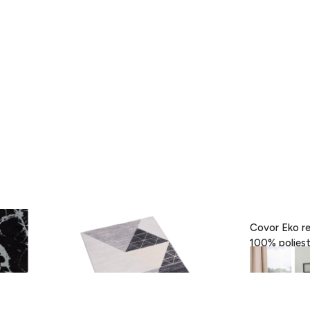
- Black,
Covor Eva, Heinner, 160 x 230 cm,
Covor Eko re
100% poliester, gri
189 lei
418 lei