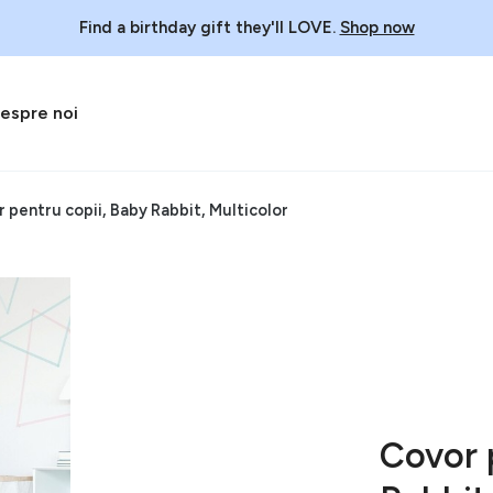
Find a birthday gift they'll LOVE.
Shop now
espre noi
 pentru copii, Baby Rabbit, Multicolor
Covor 