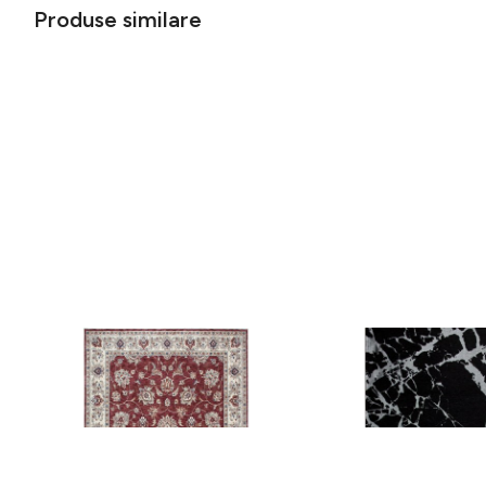
Produse similare
Covor rezistent Eko, ALT 05 - Red,
Covor rezistent SM 21 
Ivory, 100% poliester, 80 x 150 cm
Silver XW, 80x300 cm
256 lei
441 lei