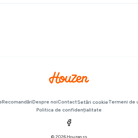
e
Recomandări
Despre noi
Contact
Termeni de u
Setări cookie
Politica de confidențialitate
© 2026 Houzen.ro