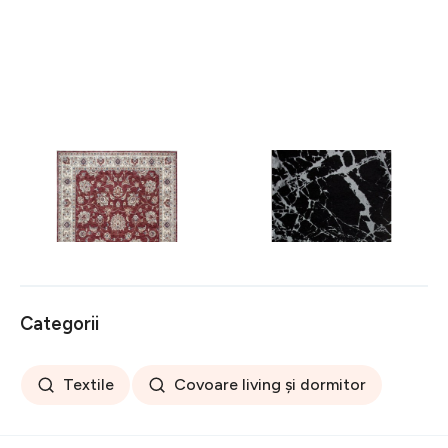
Covor rezistent Eko, ALT
Covor rezistent SM 21 -
05 - Red, Ivory, 100%
Black, Silver XW, 80x300
poliester, 80 x 150 cm
cm
256 lei
441 lei
Categorii
Textile
Covoare living și dormitor