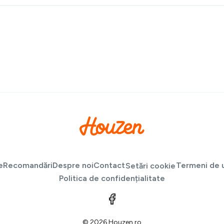
e
Recomandări
Despre noi
Contact
Termeni de u
Setări cookie
Politica de confidențialitate
© 2026 Houzen.ro