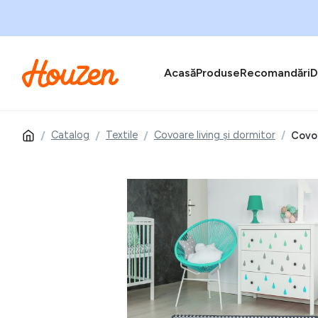
Acasă
Produse
Recomandări
D
Catalog
Textile
Covoare living și dormitor