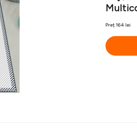
Multic
Preț
164 lei