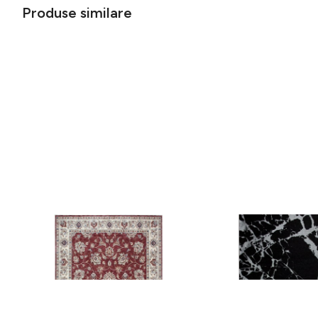
Produse similare
Covor rezistent Eko, ALT 05 - Red,
Covor rezistent SM 21 
Ivory, 100% poliester, 80 x 150 cm
Silver XW, 80x300 cm
256 lei
441 lei