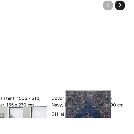
zistent, 1506 - Std,
Covor Eko rezistent, ALT 01 -
C
100% poliester, 155 x 230 cm
Navy, 100% poliester, 130 x 190 cm
15
Al
511 lei
42