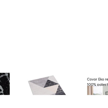
- Black,
Covor Eva, Heinner, 160 x 230 cm,
Covor Eko re
100% poliester, gri
189 lei
418 lei