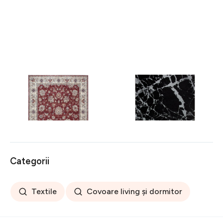
Covor rezistent Eko, ALT
Covor rezistent SM 21 -
05 - Red, Ivory, 100%
Black, Silver XW, 80x300
poliester, 80 x 150 cm
cm
256 lei
441 lei
Categorii
Textile
Covoare living și dormitor